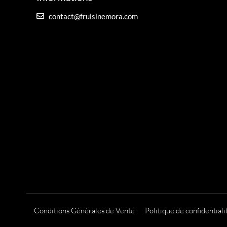
u
r
contact@fruisinemora.com
s
v
a
r
i
a
t
i
o
n
s
.
L
e
Conditions Générales de Vente
Politique de confidentiali
s
o