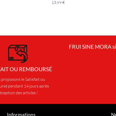
13,99
€
FRUI SINE MORA si
FAIT OU REMBOURSÉ
proposons le Satisfait ou
rsé pendant 14 jours après
éception des articles !
Informations
Ne