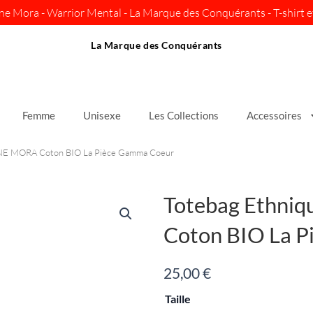
ine Mora - Warrior Mental - La Marque des Conquérants - T-shirt et
La Marque des Conquérants
Femme
Unisexe
Les Collections
Accessoires
INE MORA Coton BIO La Pièce Gamma Coeur
Totebag Ethni
Coton BIO La 
25,00
€
quantité
Taille
de