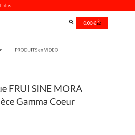
 plus !
0
Cart
0,00
€
PRODUITS en VIDEO
que FRUI SINE MORA
Pièce Gamma Coeur