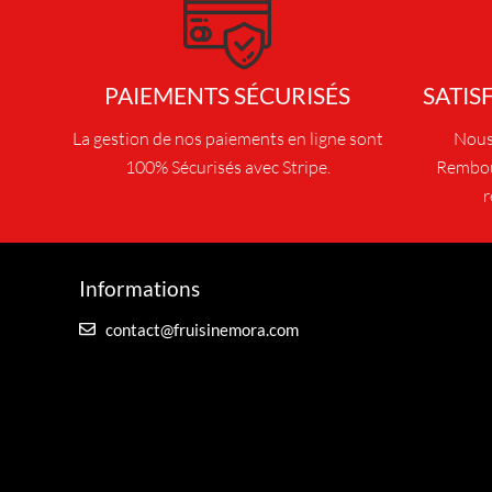
u
i
t
PAIEMENTS SÉCURISÉS
SATIS
a
p
La gestion de nos paiements en ligne sont
Nous 
l
100% Sécurisés avec Stripe.
Rembou
u
r
s
i
e
Informations
u
r
contact@fruisinemora.com
s
v
a
r
i