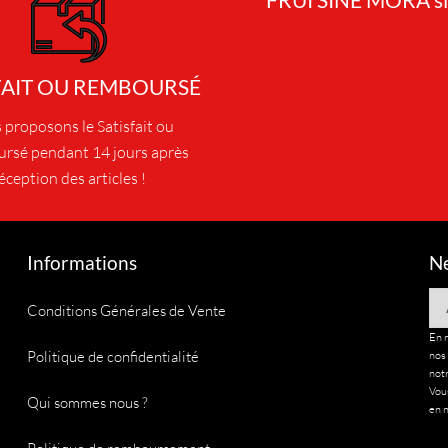
FAIT OU REMBOURSÉ
proposons le Satisfait ou
rsé pendant 14 jours après
éception des articles !
Informations
Ne
Em
Conditions Générales de Vente
En 
Politique de confidentialité
nos
notr
Vous
Qui sommes nous ?
en n