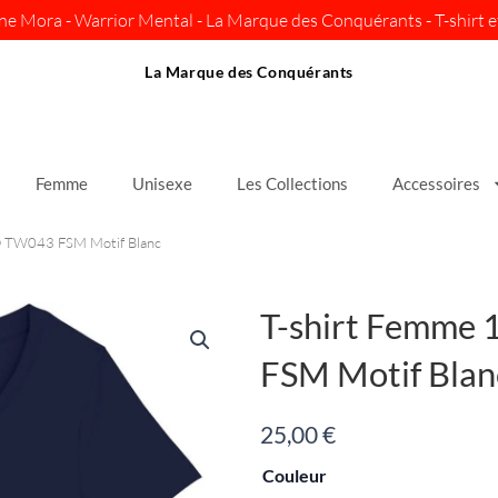
ine Mora - Warrior Mental - La Marque des Conquérants - T-shirt et
La Marque des Conquérants
Femme
Unisexe
Les Collections
Accessoires
O TW043 FSM Motif Blanc
T-shirt Femme
FSM Motif Blan
25,00
€
quantité
Couleur
de