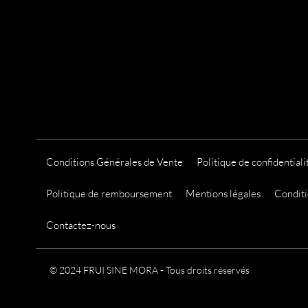
a
t
i
o
n
s
.
L
e
Conditions Générales de Vente
Politique de confidentiali
s
o
Politique de remboursement
Mentions légales
Conditi
p
t
Contactez-nous
i
o
© 2024 FRUI SINE MORA - Tous droits réservés
n
s