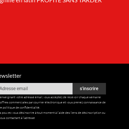
wsletter
ail
s'inscrire
renseignant votre adresse email, vous acceptez de recevoir chaque semaine
 offres commerciales par courrier électronique et vous prenez connaissance de
e politique de confidentialité.
 pouvez vous désinscrire à tout moment à l’aide des liens de désinscription ou
ous contactant à l’adresse