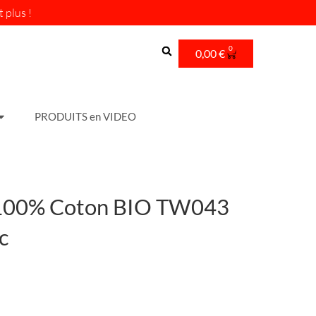
 plus !
0
Cart
0,00
€
PRODUITS en VIDEO
 100% Coton BIO TW043
c