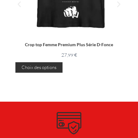
Cro
Crop top Femme Premium Plus Série D-Fonce
27,99
€
C
Choix des options
C
e
p
r
o
d
u
i
t
a