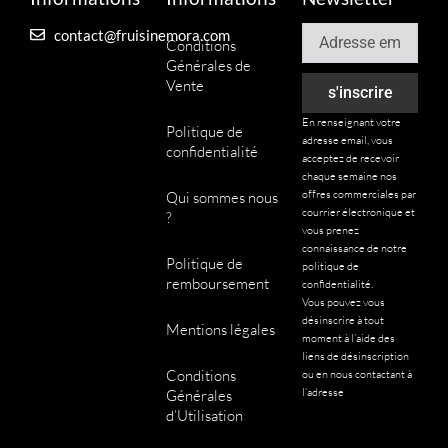
.
Email
contact@fruisinemora.com
L
Conditions
e
Générales de
s
Vente
s'inscrire
o
En renseignant votre
Politique de
p
adresse email, vous
confidentialité
t
acceptez de recevoir
chaque semaine nos
i
offres commerciales par
Qui sommes nous
o
courrier électronique et
?
n
vous prenez
connaissance de notre
s
Politique de
politique de
p
remboursement
confidentialité.
e
Vous pouvez vous
désinscrire à tout
u
Mentions légales
moment à l’aide des
v
liens de désinscription
e
Conditions
ou en nous contactant à
l’adresse
Générales
n
d’Utilisation
t
ê