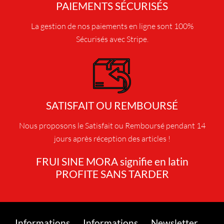
p
PAIEMENTS SÉCURISÉS
l
La gestion de nos paiements en ligne sont 100%
u
s
Sécurisés avec Stripe.
i
e
u
r
s
SATISFAIT OU REMBOURSÉ
v
a
Nous proposons le Satisfait ou Remboursé pendant 14
r
jours après réception des articles !
i
a
FRUI SINE MORA signifie en latin
t
PROFITE SANS TARDER
i
o
n
s
Informations
Informations
Newsletter