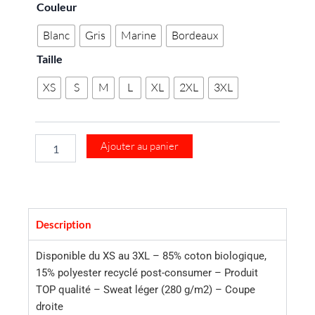
quantité
Couleur
de
Sweat-
Blanc
Gris
Marine
Bordeaux
shirt
Taille
unisexe
WUI20
XS
S
M
L
XL
2XL
3XL
La
Pièce
CR
Ajouter au panier
Description
Disponible du XS au 3XL – 85% coton biologique,
15% polyester recyclé post-consumer – Produit
TOP qualité – Sweat léger (280 g/m2) – Coupe
droite