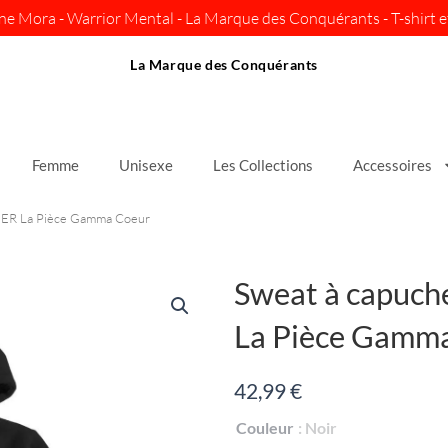
ine Mora - Warrior Mental - La Marque des Conquérants - T-shirt et
La Marque des Conquérants
Femme
Unisexe
Les Collections
Accessoires
ER La Pièce Gamma Coeur
Sweat à capuc
La Pièce Gamm
42,99
€
quantité
Couleur
: Noir
de