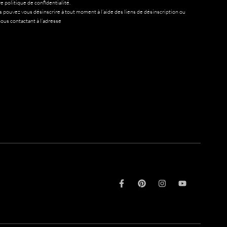
e politique de confidentialité.
 pouvez vous désinscrire à tout moment à l’aide des liens de désinscription ou
ous contactant à l’adresse
F
P
I
Y
a
i
n
o
c
n
s
u
e
t
t
t
b
e
a
u
o
r
g
b