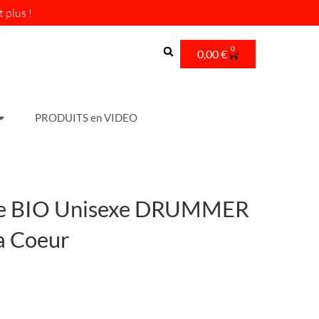
 plus !
0
Cart
0,00
€
PRODUITS en VIDEO
he BIO Unisexe DRUMMER
a Coeur