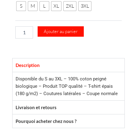
S
M
L
XL
2XL
3XL
homme
manches
longues
Lance
Noire
Ajouter au panier
CR
Description
Disponible du S au 3XL – 100% coton peigné
biologique – Produit TOP qualité – T-shirt épais
(180 g/m2) – Coutures latérales – Coupe normale
Livraison et retours
Pourquoi acheter chez nous ?