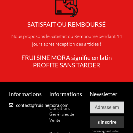
u
r
s
SATISFAIT OU REMBOURSÉ
v
a
Nous proposons le Satisfait ou Remboursé pendant 14
r
jours après réception des articles !
i
a
FRUI SINE MORA signifie en latin
t
PROFITE SANS TARDER
i
o
n
s
Informations
Informations
Newsletter
.
Email
contact@fruisinemora.com
L
Conditions
e
Générales de
s
Vente
s'inscrire
o
En renseignant votre