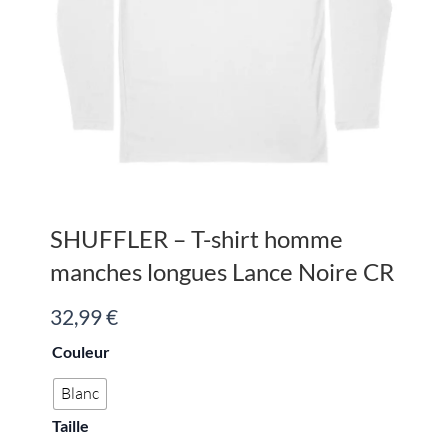
SHUFFLER – T-shirt homme
manches longues Lance Noire CR
32,99
€
quantité
Couleur
de
SHUFFLER
Blanc
-
Taille
T-
shirt