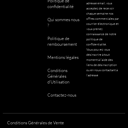
Politique de
p
adresse email, vous
confidentialité
t
acceptez de recevoir
chaque semaine nos
i
offres commerciales par
Qui sommes nous
o
courrier électronique et
?
n
vous prenez
connaissance de notre
s
Politique de
politique de
p
remboursement
confidentialité.
e
Vous pouvez vous
désinscrire à tout
u
Mentions légales
moment à l’aide des
v
liens de désinscription
e
Conditions
ou en nous contactant à
l’adresse
Générales
n
d’Utilisation
t
ê
Contactez-nous
t
r
e
c
Conditions Générales de Vente
h