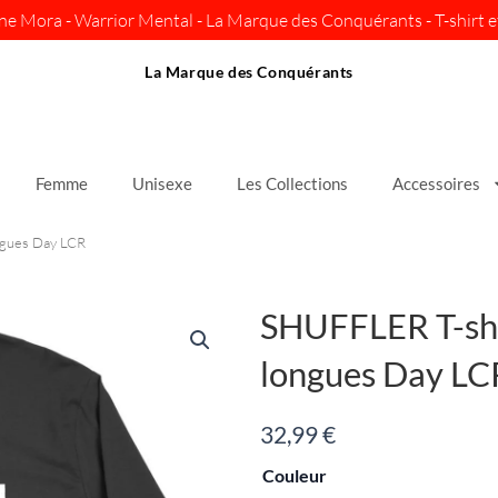
ine Mora - Warrior Mental - La Marque des Conquérants - T-shirt et
La Marque des Conquérants
Femme
Unisexe
Les Collections
Accessoires
gues Day LCR
SHUFFLER T-sh
longues Day LC
32,99
€
quantité
Couleur
de