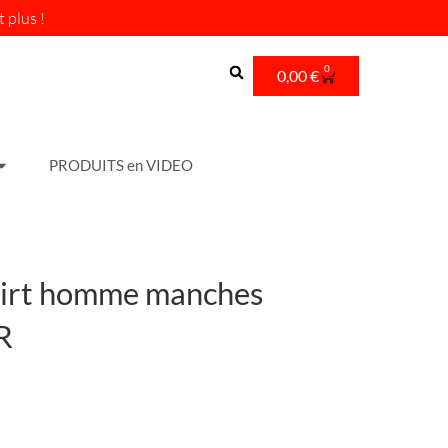
 plus !
0
Cart
0,00
€
PRODUITS en VIDEO
irt homme manches
R