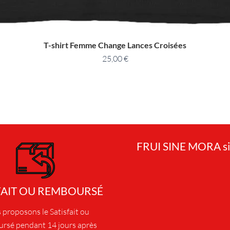
T-shirt Femme Change Lances Croisées
25,00
€
FRUI SINE MORA si
FAIT OU REMBOURSÉ
proposons le Satisfait ou
rsé pendant 14 jours après