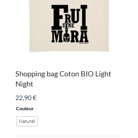
Shopping bag Coton BIO Light
Night
22,90
€
quantité
Couleur
de
Shopping
Naturel
bag
Coton
BIO