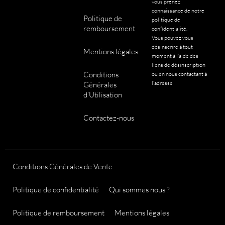
n
vous prenez
connaissance de notre
s
Politique de
politique de
p
remboursement
confidentialité.
e
Vous pouvez vous
désinscrire à tout
u
Mentions légales
moment à l’aide des
v
liens de désinscription
e
Conditions
ou en nous contactant à
l’adresse
Générales
n
d’Utilisation
t
ê
Contactez-nous
t
r
e
c
Conditions Générales de Vente
h
o
Politique de confidentialité
Qui sommes nous ?
i
s
Politique de remboursement
Mentions légales
i