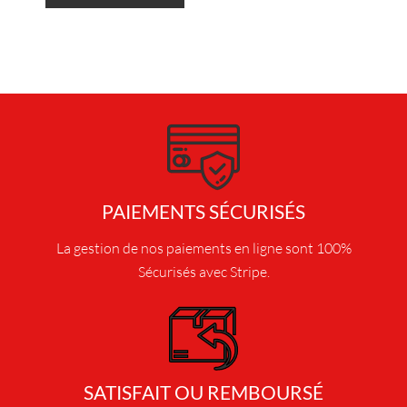
e
p
r
o
d
u
i
t
a
p
PAIEMENTS SÉCURISÉS
l
La gestion de nos paiements en ligne sont 100%
u
s
Sécurisés avec Stripe.
i
e
u
r
s
SATISFAIT OU REMBOURSÉ
v