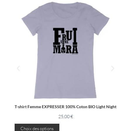
T-shirt Femme EXPRESSER 100% Coton BIO Light Night
25,00
€
C
Choix des options
C