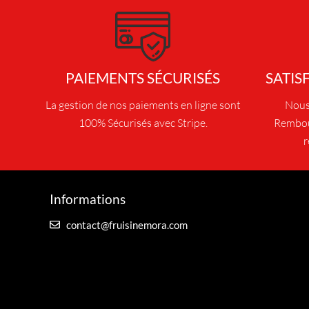
d
u
i
t
PAIEMENTS SÉCURISÉS
SATIS
a
p
La gestion de nos paiements en ligne sont
Nous 
l
100% Sécurisés avec Stripe.
Rembou
u
r
s
i
e
Informations
u
r
contact@fruisinemora.com
s
v
a
r