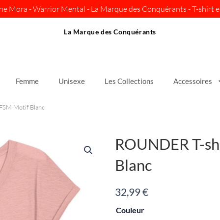
ine Mora - Warrior Mental - La Marque des Conquérants - T-shirt et
La Marque des Conquérants
Femme
Unisexe
Les Collections
Accessoires
FSM Motif Blanc
ROUNDER T-shi
Blanc
32,99
€
quantité
Couleur
de