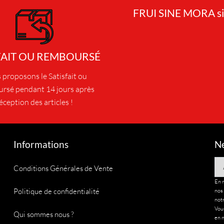
FRUI SINE MORA si
FAIT OU REMBOURSÉ
proposons le Satisfait ou
rsé pendant 14 jours après
éception des articles !
Informations
Ne
Em
Conditions Générales de Vente
En 
Politique de confidentialité
nos
notr
Vous
Qui sommes nous ?
en n