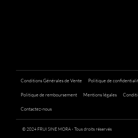
i
a
t
i
o
n
s
.
L
e
Conditions Générales de Vente
Politique de confidentiali
s
o
Politique de remboursement
Mentions légales
Conditi
p
t
Contactez-nous
i
o
© 2024 FRUI SINE MORA - Tous droits réservés
n