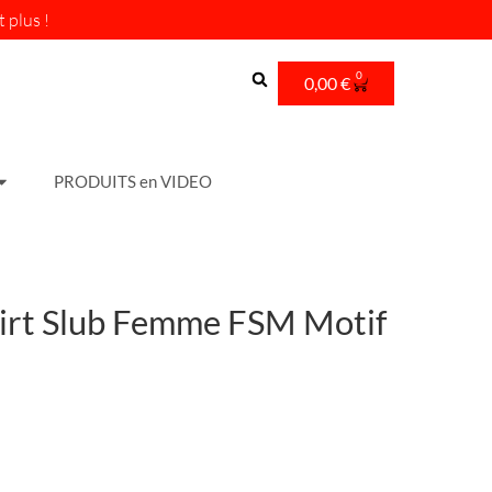
 plus !
0
Cart
0,00
€
PRODUITS en VIDEO
rt Slub Femme FSM Motif