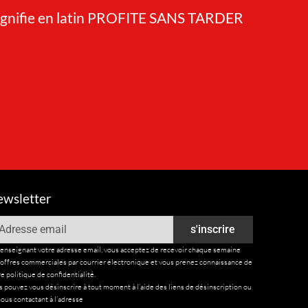
gnifie en latin PROFITE SANS TARDER
wsletter
ail
s'inscrire
renseignant votre adresse email, vous acceptez de recevoir chaque semaine
 offres commerciales par courrier électronique et vous prenez connaissance de
e politique de confidentialité.
 pouvez vous désinscrire à tout moment à l’aide des liens de désinscription ou
ous contactant à l’adresse