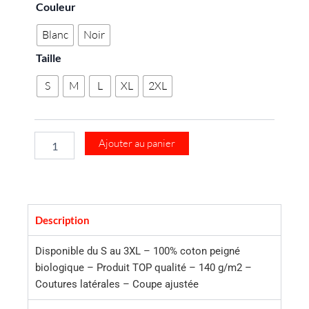
quantité
Couleur
de
Débardeur
Blanc
Noir
Homme
Taille
100%
coton
S
M
L
XL
2XL
Bio
RUNS
La
Pièce
CR
Ajouter au panier
3PR2
Description
Disponible du S au 3XL – 100% coton peigné
biologique – Produit TOP qualité – 140 g/m2 –
Coutures latérales – Coupe ajustée