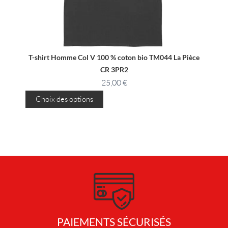
T-shirt Homme Col V 100 % coton bio TM044 La Pièce
T-
CR 3PR2
25,00
€
C
Choix des options
C
e
p
r
o
d
u
i
t
a
p
PAIEMENTS SÉCURISÉS