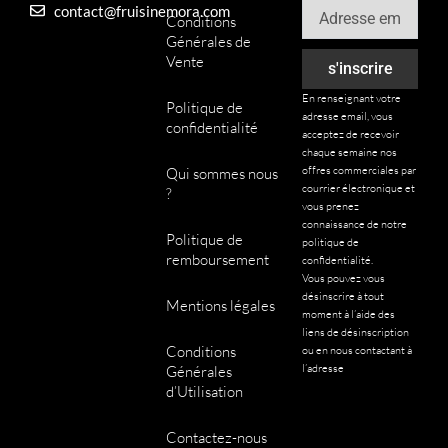
Email
contact@fruisinemora.com
L
Conditions
e
Générales de
s
Vente
s'inscrire
o
En renseignant votre
Politique de
p
adresse email, vous
confidentialité
t
acceptez de recevoir
chaque semaine nos
i
offres commerciales par
Qui sommes nous
o
courrier électronique et
?
n
vous prenez
connaissance de notre
s
Politique de
politique de
p
remboursement
confidentialité.
e
Vous pouvez vous
désinscrire à tout
u
Mentions légales
moment à l’aide des
v
liens de désinscription
e
Conditions
ou en nous contactant à
l’adresse
Générales
n
d’Utilisation
t
ê
Contactez-nous
t