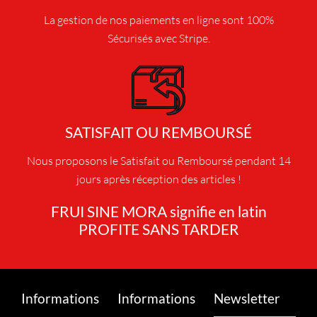
l
La gestion de nos paiements en ligne sont 100%
u
s
Sécurisés avec Stripe.
i
e
u
r
s
SATISFAIT OU REMBOURSÉ
v
a
Nous proposons le Satisfait ou Remboursé pendant 14
r
jours après réception des articles !
i
a
FRUI SINE MORA signifie en latin
t
PROFITE SANS TARDER
i
o
n
s
Informations
Informations
Newsletter
.