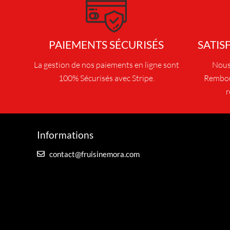
u
i
t
PAIEMENTS SÉCURISÉS
SATIS
a
p
La gestion de nos paiements en ligne sont
Nous 
l
100% Sécurisés avec Stripe.
Rembou
u
r
s
i
e
Informations
u
r
contact@fruisinemora.com
s
v
a
r
i