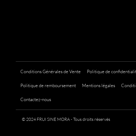
a
t
i
o
n
s
.
L
e
Conditions Générales de Vente
Politique de confidentiali
s
o
Politique de remboursement
Mentions légales
Conditi
p
t
Contactez-nous
i
o
© 2024 FRUI SINE MORA - Tous droits réservés
n
s