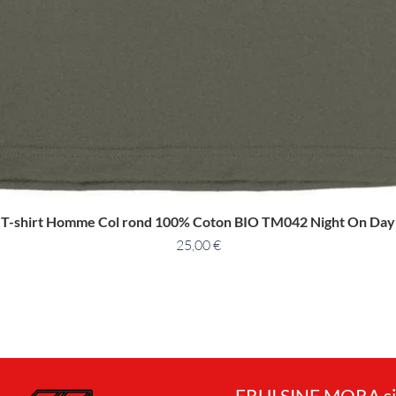
T-shirt Homme Col rond 100% Coton BIO TM042 Night On Day
25,00
€
FRUI SINE MORA si