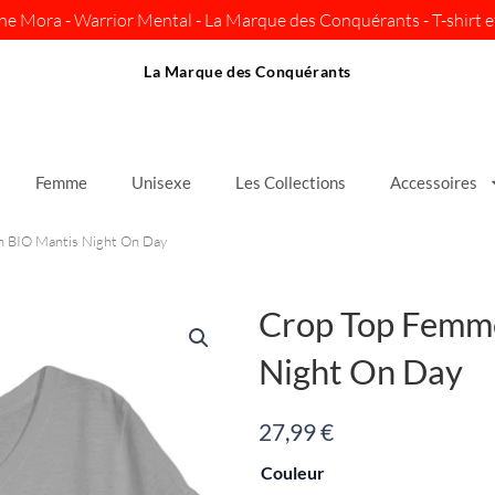
ine Mora - Warrior Mental - La Marque des Conquérants - T-shirt et
La Marque des Conquérants
Femme
Unisexe
Les Collections
Accessoires
 BIO Mantis Night On Day
Crop Top Femm
Night On Day
27,99
€
quantité
Couleur
de