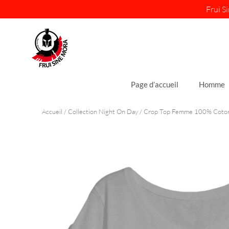
Aller
Frui S
au
contenu
Page d’accueil
Homme
Accueil
/
Collection Night On Day
/ Crop Top Femme 100% Coton