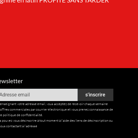
wsletter
ail
s'inscrire
renseignant votre adresse email, vous acceptez de recevoir chaque semaine
 offres commerciales par courrier électronique et vous prenez connaissance de
e politique de confidentialité.
 pouvez vous désinscrire à tout moment à l’aide des liens de désinscription ou
ous contactant à l’adresse